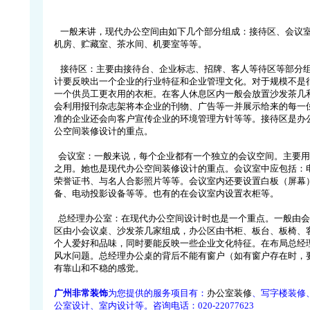
一般来讲，现代办公空间由如下几个部分组成：接待区、会议室
机房、贮藏室、茶水间、机要室等等。
接待区：主要由接待台、企业标志、招牌、客人等待区等部分组
计要反映出一个企业的行业特征和企业管理文化。对于规模不是
一个供员工更衣用的衣柜。在客人休息区内一般会放置沙发茶几
会利用报刊杂志架将本企业的刊物、广告等一并展示给来的每一
准的企业还会向客户宣传企业的环境管理方针等等。接待区是办
公空间装修设计的重点。
会议室：一般来说，每个企业都有一个独立的会议空间。主要用
之用。她也是现代办公空间装修设计的重点。会议室中应包括：
荣誉证书、与名人合影照片等等。会议室内还要设置白板（屏幕
备、电动投影设备等等。也有的在会议室内设置衣柜等。
总经理办公室：在现代办公空间设计时也是一个重点。一般由会
区由小会议桌、沙发茶几家组成，办公区由书柜、板台、板椅、
个人爱好和品味，同时要能反映一些企业文化特征。在布局总经
风水问题。总经理办公桌的背后不能有窗户（如有窗户存在时，
有靠山和不稳的感觉。
广州非常装饰
为您提供的服务项目有：
办公室装修
、写字楼装修
公室设计、室内设计等。咨询电话：020-22077623