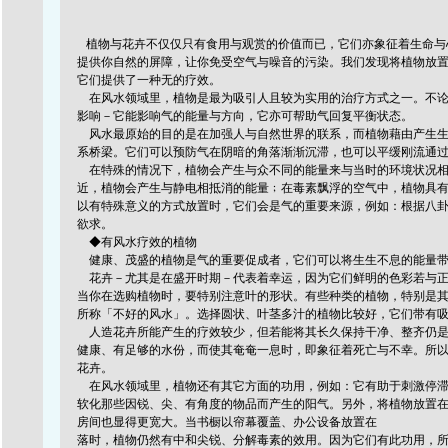
植物与花卉不仅仅只有食用与观赏的价值而已，它们亦象征着生命与
提供你自然的屏障，让你免受空气与噪音的污染。我们发现将植物放
它们提供了一种无的疗效。
在风水领域里，植物是最为吸引人且较为实用的治疗方式之一。不论
影响－它能影响气的能量与方向，它亦可帮助气回复平衡状态。
风水最原始的目的是在加强人与自然世界的联系，而植物藉由产生生
系桥梁。它们可以预防气在阴暗的角落渐渐沉滞，也可以平缓刚流通
在特殊的情况下，植物会产生与众不同的能量来与当时的环境状况相
近，植物会产生与静电相抵消的能量﹔在毒素飘浮的空气中，植物具
以有特殊意义的方式放置时，它们会是气的重要来源，例如：根据八
欲求。
◆有风水疗效的植物
健康、茂盛的植物是气的重要促成者，它们可以将生生不息的能量带
花卉－尤其是在盛开时期－代表着幸运，因为它们鲜明的色彩若与正
当你在选购植物时，要特别注意叶的形状。有些种类的植物，特别是
所称「不好的风水」。选择圆状、叶茎多汁的植物比较好，它们带有
人造花卉所能产生的疗效较少，但若能将其长久保持干净、整齐仍是
健康、有足够的水份，而使其奄奄一息时，即象征着死亡与不幸。所
花卉。
在风水领域里，植物还有其它方面的功用，例如：它有助于刺激停滞
软化那些因锐、尖、有角度的物品而产生的阳气。另外，将植物放置
房间也显得更宽大。当书橱以帘幕覆盖、办公设备放置在
落时，植物仍然有中和尖锐、分解毒素的效用。因为它们有此功用，