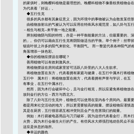
的家俱时，则晚樱科植物是最理想的。晚樱科植物不像垂枝类植物会
为代表着「好运」。
◆五行生克
很多的风水都有其象征意义，因为环境中的事物被认为会散发某些形
由植物放射出的气被认为可以应用在特殊风水规范里，如八卦与五行
－相生与相克--来平衡一地之能量。
辨别植物阴与阳的特性，亦是一种平衡能量的方法，但最重要的、深
的」。你仍可以藉由五行生克将阴阳做适当的平衡。举个例子：丝带
锯齿叶状上许多的阳气来软化、平衡阴气。 而一整篮代表各种阳气的
角落增添一抹色彩。
◆你的植物应摆设在哪呢？
善用植物可以有效刺激风水。
将植物摆设在房间或家里皆可活跃八卦里的八大人生欲求。
将植物放置在东方，代表着拥有家庭与健康，在五行中属木行将植物
五行中 属木行﹔将植物放置在南方，代表着拥有声誉与学识，在五
有事业，在五行中属水行。
然而，因为木行会破坏中心，且与金行相克，所以应避免将植物放在
放到金行的方位－西方与西北方。
除了八卦与五行生克外，植物也可以使用在室内各个房间内。最重要
都是用来社交活动的地方，所以更需要较高的能量。摆设植物应谨慎
其是在厨房，五行很容易互相冲突到且会产生危害我们的能量。
例如：木行易被电器用品与刀刃破坏，因为这些代表着金行，而木行
火势，因为木行会催生火行的产生。有些风水大师强烈地劝告民众不
这应是休息的场所。
◆幸运的颜色